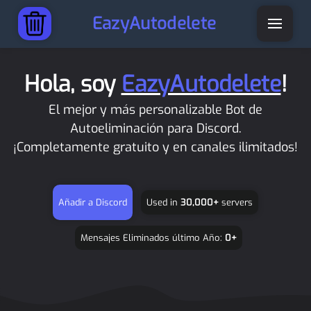
EazyAutodelete
Hola, soy
EazyAutodelete
!
El mejor y más personalizable Bot de
Autoeliminación para Discord.
¡Completamente gratuito y en canales ilimitados!
Añadir a Discord
Used in
30,000+
servers
Mensajes Eliminados
último Año
:
0+