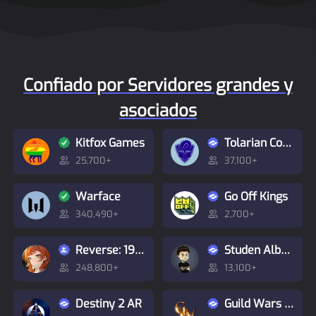
Confiado por Servidores grandes y
asociados
Kitfox Games
Tolarian Community College
25,700+
37,100+
Warface
Go Off Kings
340,490+
2,700+
Reverse: 1999
Studen Albatroz
248,800+
13,100+
Destiny 2 AR
Guild Wars Community & [LGiT] Alliance