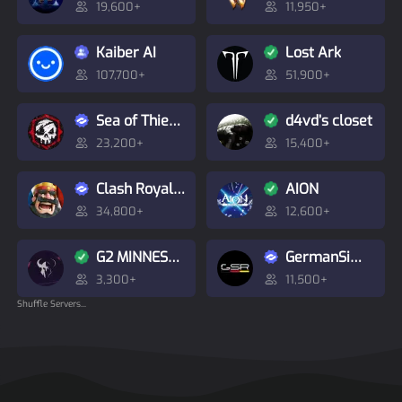
19,600+
11,950+
Kaiber AI
Lost Ark
107,700+
51,900+
Sea of Thieves Poland
d4vd’s closet
23,200+
15,400+
Clash Royale FR
AION
34,800+
12,600+
G2 MINNESOTA
GermanSimRacing
3,300+
11,500+
Shuffle Servers...